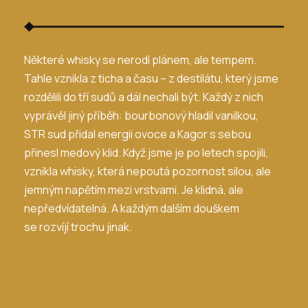
Některé whisky se nerodí plánem, ale tempem.
Tahle vznikla z ticha a času – z destilátu, který jsme
rozdělili do tří sudů a dál nechali být.
Každý z nich
vyprávěl jiný příběh: bourbonový hladil vanilkou,
STR sud přidal energii ovoce a Kagor s sebou
přinesl medový klid. Když jsme je po letech spojili,
vznikla whisky, která nepoutá pozornost silou, ale
jemným napětím mezi vrstvami.
Je klidná, ale
nepředvídatelná. A každým dalším douškem
se rozvíjí trochu jinak.