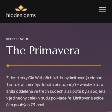
RELEASE NO. II
The Primavera
Z destilerky Old Well přichází druhý limitovaný release.
Tentokrát jemnější, lehčí a přístupnější – whisky, která
zrála odděleně ve třech sudech a až poté byla spojena
v jedinečný celek
v sudu po Madeiře
. Limitovaná edice
čítá pouhých 73 lahví.