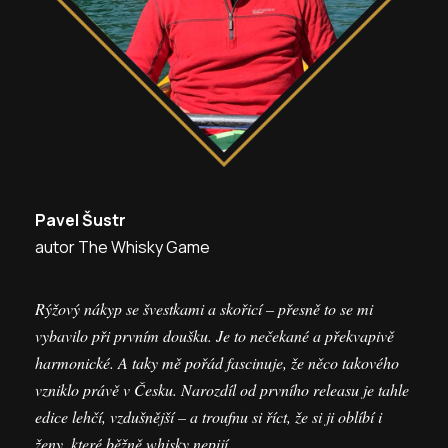
Pavel Šustr
autor The Whisky Game
Rýžový nákyp se švestkami a skořicí – přesně to se mi
vybavilo při prvním doušku. Je to nečekané a překvapivě
harmonické. A taky mě pořád fascinuje, že něco takového
vzniklo právě v Česku. Narozdíl od prvního releasu je tahle
edice lehčí, vzdušnější – a troufnu si říct, že si ji oblíbí i
ženy, které běžně whisky nepijí.