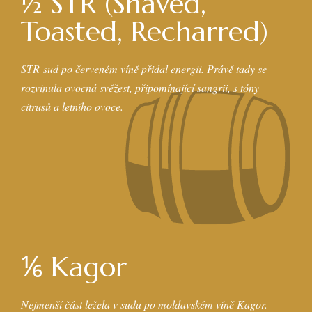
½ STR (Shaved,
Toasted, Recharred)
STR sud po červeném víně přidal energii. Právě tady se
rozvinula ovocná svěžest, připomínající sangrii, s tóny
citrusů a letního ovoce.
⅙ Kagor
Nejmenší část ležela v sudu po moldavském víně Kagor.