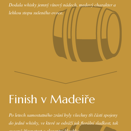
Dodala whisky jemný vínový nádech, medový charakter a
lehkou stopu sušeného ovoce.
Finish v Madeiře
Po letech samostatného zrání byly všechny tři části spojeny
do jedné whisky, ve které se odráží jak florální sladkost, tak
ovocná šťavnatost a elegantní hloubka.