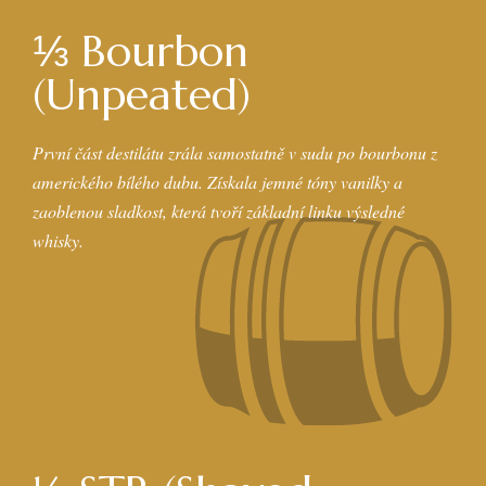
⅓ Bourbon
(Unpeated)
První část destilátu zrála samostatně v sudu po bourbonu z
amerického bílého dubu. Získala jemné tóny vanilky a
zaoblenou sladkost, která tvoří základní linku výsledné
whisky.